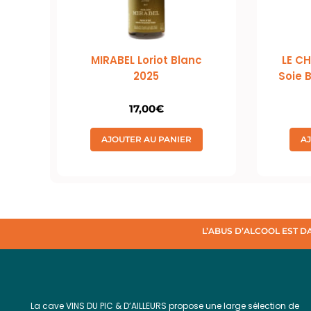
MIRABEL Loriot Blanc
LE C
2025
Soie 
17,00
€
AJOUTER AU PANIER
A
L’ABUS D’ALCOOL EST 
La cave VINS DU PIC & D’AILLEURS propose une large sélection de