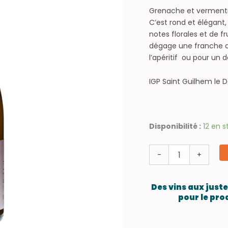
Grenache et vermentin
C’est rond et élégant,
notes florales et de f
dégage une franche do
l’apéritif ou pour un d
IGP Saint Guilhem le Dé
quantité
Disponibilité :
12 en s
de
PÉGALINE
-
+
Juste
Blanc
2024
Des vins aux just
pour le pro