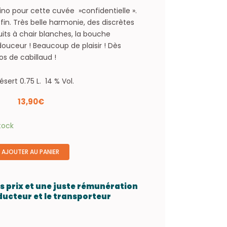
o pour cette cuvée »confidentielle ».
 fin. Très belle harmonie, des discrètes
ruits à chair blanches, la bouche
uceur ! Beaucoup de plaisir ! Dès
os de cabillaud !
sert 0.75 L. 14 % Vol.
13,90
€
tock
AJOUTER AU PANIER
es prix et une juste rémunération
ducteur et le transporteur