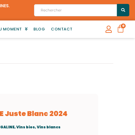
INES.
Search
...
Pan
0
DU MOMENT
BLOG
CONTACT
E Juste Blanc 2024
GALINE
,
Vins bios
,
Vins blancs