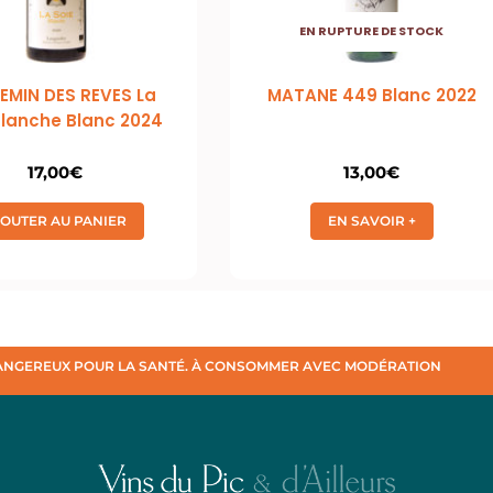
EN RUPTURE DE STOCK
HEMIN DES REVES La
MATANE 449 Blanc 2022
Blanche Blanc 2024
17,00
€
13,00
€
JOUTER AU PANIER
EN SAVOIR +
DANGEREUX POUR LA SANTÉ. À CONSOMMER AVEC MODÉRATION