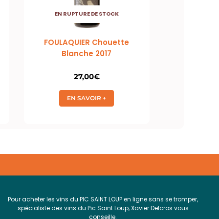
EN RUPTURE DE STOCK
FOULAQUIER Chouette
Blanche 2017
27,00
€
EN SAVOIR +
Pour acheter les vins du PIC SAINT LOUP en ligne sans se tromper,
spécialiste des vins du Pic Saint Loup, Xavier Delcros vous
conseille.