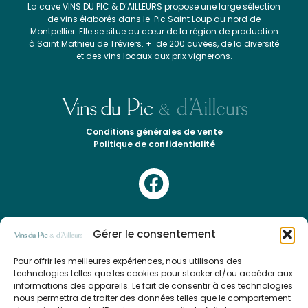
La cave VINS DU PIC & D’AILLEURS propose une large sélection
de vins élaborés dans le Pic Saint Loup au nord de
Montpellier. Elle se situe au cœur de la région de production
à Saint Mathieu de Tréviers. + de 200 cuvées, de la diversité
et des vins locaux aux prix vignerons.
Conditions générales de vente
Politique de confidentialité
F
a
c
Pour acheter les vins du PIC SAINT LOUP en ligne sans se
e
Gérer le consentement
tromper, spécialiste des vins du Pic Saint Loup, Xavier
b
Delcros vous conseille.
Pour offrir les meilleures expériences, nous utilisons des
o
technologies telles que les cookies pour stocker et/ou accéder aux
Inscription à la newsletter
o
informations des appareils. Le fait de consentir à ces technologies
nous permettra de traiter des données telles que le comportement