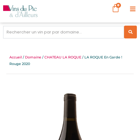
Aller
Panie
0
au
contenu
Search
...
Accueil
/
Domaine
/
CHATEAU LA ROQUE
/ LA ROQUE En Garde !
Rouge 2020